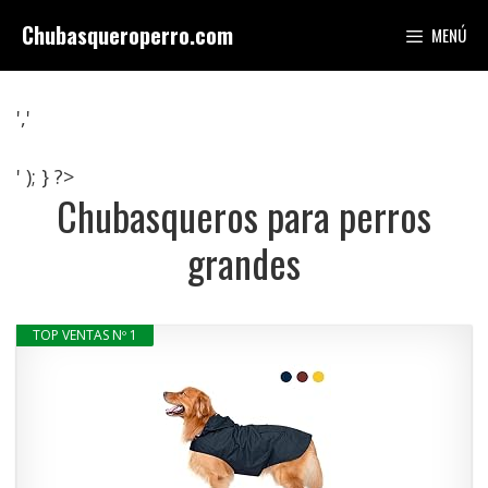
Saltar
Chubasqueroperro.com
MENÚ
al
contenido
','
' ); } ?>
Chubasqueros para perros
grandes
TOP VENTAS Nº 1