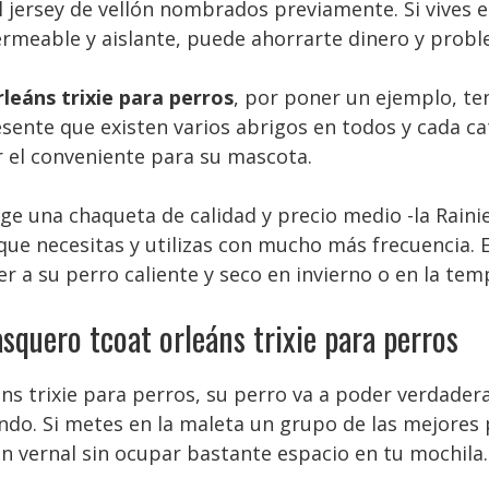
 jersey de vellón nombrados previamente. Si vives en
ermeable y aislante, puede ahorrarte dinero y probl
leáns trixie para perros
, por poner un ejemplo, te
esente que existen varios abrigos en todos y cada ca
r el conveniente para su mascota.
ige una chaqueta de calidad y precio medio -la Raini
 que necesitas y utilizas con mucho más frecuencia
r a su perro caliente y seco en invierno o en la temp
quero tcoat orleáns trixie para perros
s trixie para perros, su perro va a poder verdaderam
. Si metes en la maleta un grupo de las mejores pre
rón vernal sin ocupar bastante espacio en tu mochila.