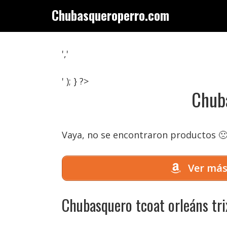
Saltar
Chubasqueroperro.com
al
contenido
','
' ); } ?>
Chuba
Vaya, no se encontraron productos 
Ver más
Chubasquero tcoat orleáns trix