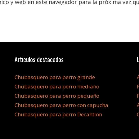
ico y web en este navegador para la próxima vez q
Artículos destacados
Chubasquero para perro grande
Chubasquero para perro mediano
Chubasquero para perro pequeño
Chubasquero para perro con capucha
Chubasquero para perro Decahtlon