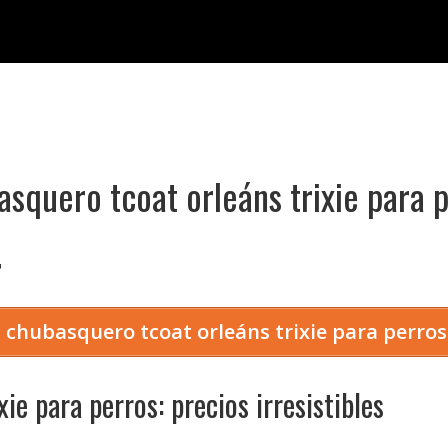
squero tcoat orleáns trixie para 

 chubasquero tcoat orleáns trixie para perro
ie para perros: precios irresistibles