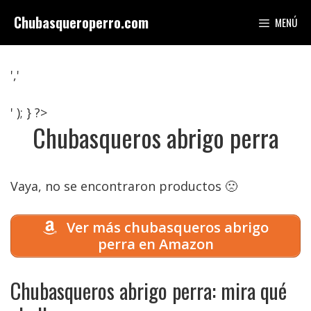
Saltar
Chubasqueroperro.com
MENÚ
al
contenido
','
' ); } ?>
Chubasqueros abrigo perra
Vaya, no se encontraron productos 🙁
Ver más chubasqueros abrigo
perra en Amazon
Chubasqueros abrigo perra: mira qué