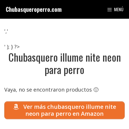
Saltar
Chubasqueroperro.com
MENÚ
al
contenido
','
' ); } ?>
Chubasquero illume nite neon
para perro
Vaya, no se encontraron productos 🙁
Ver más chubasquero illume nite
neon para perro en Amazon