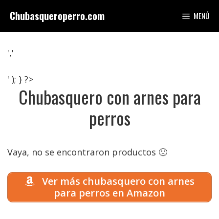
Saltar
Chubasqueroperro.com
MENÚ
al
contenido
','
' ); } ?>
Chubasquero con arnes para
perros
Vaya, no se encontraron productos 🙁
Ver más chubasquero con arnes
para perros en Amazon