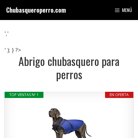
Saltar
Chubasqueroperro.com
MENÚ
al
contenido
','
' ); } ?>
Abrigo chubasquero para
perros
TOP VENTAS Nº 1
EN OFERTA