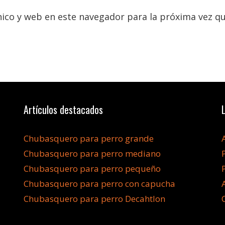
ico y web en este navegador para la próxima vez q
Artículos destacados
Chubasquero para perro grande
Chubasquero para perro mediano
Chubasquero para perro pequeño
Chubasquero para perro con capucha
Chubasquero para perro Decahtlon