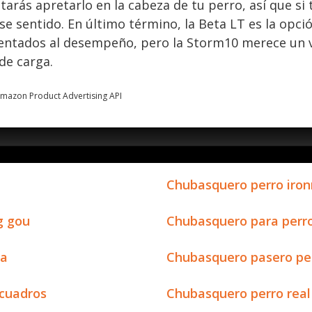
tarás apretarlo en la cabeza de tu perro, así que si
ese sentido. En último término, la Beta LT es la op
ientados al desempeño, pero la Storm10 merece un v
de carga.
 Amazon Product Advertising API
Chubasquero perro iro
g gou
Chubasquero para perr
ha
Chubasquero pasero pe
 cuadros
Chubasquero perro real