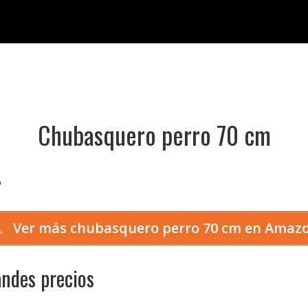
Chubasquero perro 70 cm

Ver más chubasquero perro 70 cm en Amaz
ndes precios