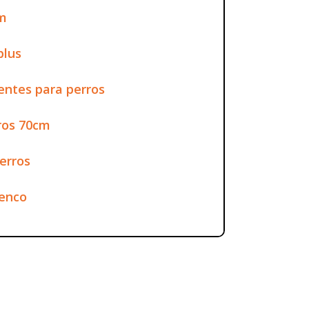
cm
plus
ntes para perros
ros 70cm
erros
enco