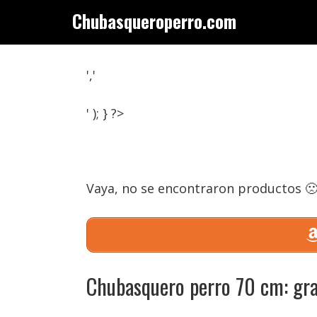
Saltar
Chubasqueroperro.com
al
contenido
','
' ); } ?>
Vaya, no se encontraron productos 
Chubasquero perro 70 cm: gra