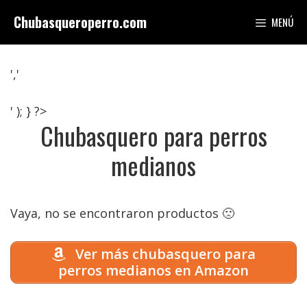
Saltar
Chubasqueroperro.com
MENÚ
al
contenido
','
' ); } ?>
Chubasquero para perros
medianos
Vaya, no se encontraron productos 🙁
Ver más chubasquero para
perros medianos en Amazon